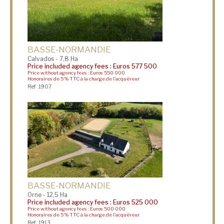
BASSE-NORMANDIE
Calvados - 7,8 Ha
Price included agency fees : Euros 577 500
Price without agency fees : Euros 550 000
Honoraires de 5 % TTC à la charge de l'acquéreur
Ref : 1907
BASSE-NORMANDIE
Orne - 12,5 Ha
Price included agency fees : Euros 525 000
Price without agency fees : Euros 500 000
Honoraires de 5 % TTC à la charge de l'acquéreur
Ref : 1913