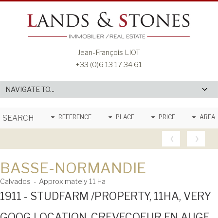
Jean-François LIOT
+33 (0)6 13 17 34 61
SEARCH
REFERENCE
PLACE
PRICE
AREA
‹
›
BASSE-NORMANDIE
Calvados - Approximately 11 Ha
1911 - STUDFARM /PROPERTY, 11HA, VERY
GOOG LOCATION, CREVECOEUR EN AUGE