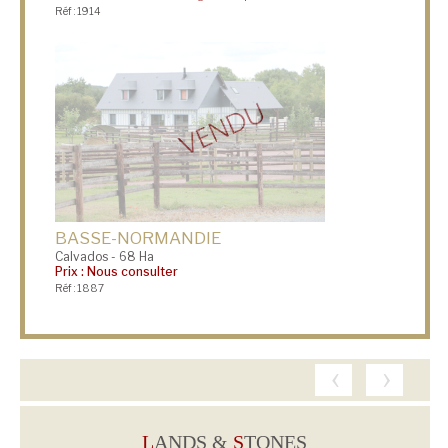
Réf : 1914
BASSE-NORMANDIE
Calvados - 68 Ha
Prix : Nous consulter
Réf : 1887
‹
›
L
ANDS &
S
TONES