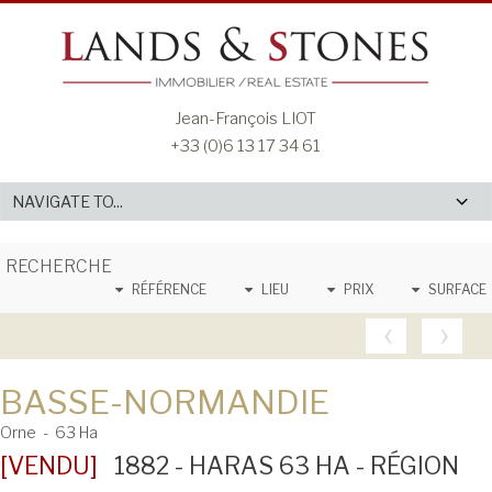
Jean-François LIOT
+33 (0)6 13 17 34 61
RECHERCHE
RÉFÉRENCE
LIEU
PRIX
SURFACE
‹
›
BASSE-NORMANDIE
Orne - 63 Ha
[VENDU]
1882 - HARAS 63 HA - RÉGION