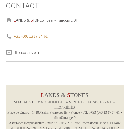
CONTACT
L
ANDS &
S
TONES • Jean-François LIOT
+33 (0)6 13 17 34 61
jfliot@orange.fr
L
ANDS &
S
TONES
SPÉCIALISTE IMMOBILIER DE LA VENTE DE HARAS, FERME &
PROPRIÉTÉS
Place de Guerre - 14100 Saint-Pierre des Ifs • France • Tél. : +33 (0)6 13 17 34 61 •
jfliot@orange.fr
Assurance Responsabilité Civile : SERENIS • Carte Professionnelle N° CPI 1402
2018 000 024 878 • RCS Lisieux : 2012B86 • N° SIRET : 749 879 417 000 22